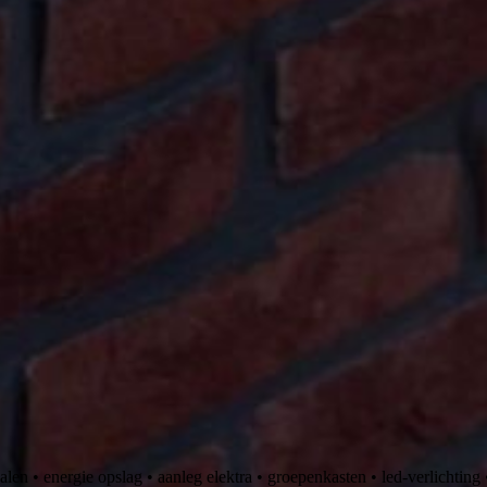
len • energie opslag • aanleg elektra • groepenkasten • led-verlichting